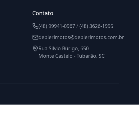
Contato
(48) 99941-0967
/
(48) 3626-1995
depierimotos@depierimotos.com.br
Rua Silvio Búrigo, 650
Monte Castelo - Tubarão, SC