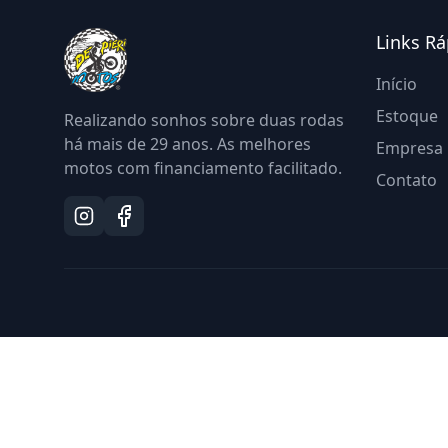
Links Rá
Início
Estoque
Realizando sonhos sobre duas rodas
há mais de
29
anos. As melhores
Empresa
motos com financiamento facilitado.
Contato