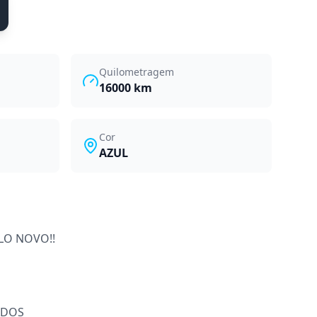
Quilometragem
16000
km
Cor
AZUL
LO NOVO!!
ADOS